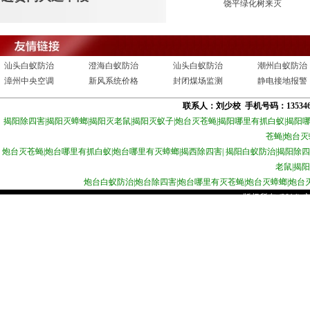
果
医院除四害
汕头别墅防治
饶平绿化树来灭
汕头白蚁防治
澄海白蚁防治
汕头白蚁防治
潮州白蚁防治
漳州中央空调
新风系统价格
封闭煤场监测
静电接地报警
净化工作台
淘宝刷销量
北京扑克印刷
广州碧水源净
联系人：刘少校 手机号码：1353
潮州白蚁防治
揭阳除四害
|
揭阳灭蟑螂
|
揭阳灭老鼠
|
揭阳灭蚁子
|
炮台灭苍蝇
|
揭阳哪里有抓白蚁
|
揭阳
苍蝇
|
炮台灭
炮台灭苍蝇
|
炮台哪里有抓白蚁
|
炮台哪里有灭蟑螂
|
揭西除四害
|
揭
阳白蚁防治
|
揭阳除四
老鼠
|
揭阳
炮台白蚁防治
|
炮台除四害
|
炮台哪里有灭苍蝇
|
炮台灭蟑螂
|
炮台
版权所有 (2014)