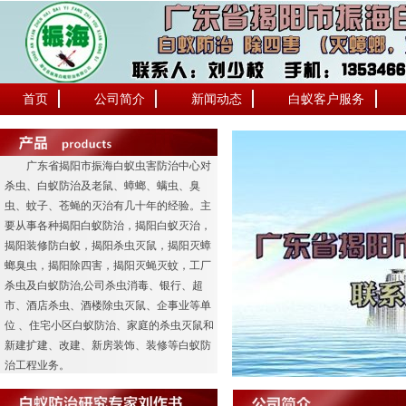
首页
公司简介
新闻动态
白蚁客户服务
广东省揭阳市振海白蚁虫害防治中心对
杀虫、白蚁防治及老鼠、蟑螂、螨虫、臭
虫、蚊子、苍蝇的灭治有几十年的经验。主
要从事各种揭阳白蚁防治，揭阳白蚁灭治，
揭阳装修防白蚁，揭阳杀虫灭鼠，揭阳灭蟑
螂臭虫，揭阳除四害，揭阳灭蝇灭蚊，工厂
杀虫及白蚁防治,公司杀虫消毒、银行、超
市、酒店杀虫、酒楼除虫灭鼠、企事业等单
位 、住宅小区白蚁防治、家庭的杀虫灭鼠和
新建扩建、改建、新房装饰、装修等白蚁防
治工程业务。