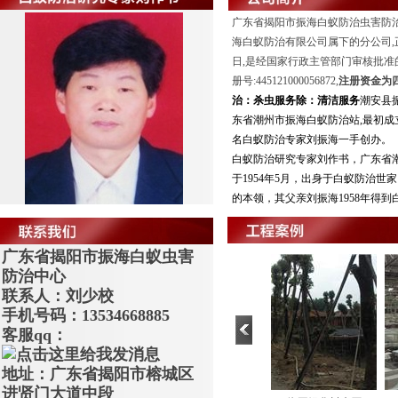
广东省揭阳市振海白蚁防治虫害防
海白蚁防治有限公司属下的分公司,
日,是经国家行政主管部门审核批准
册号:445121000056872,
注册资金为
治
：
杀虫服务除
：
清洁服务
潮安县
东省潮州市振海白蚁防治站,最初成
名白蚁防治专家刘振海一手创办。
白蚁防治研究专家刘作书，广东省
于1954年5月，出身于白蚁防治
的本领，其父亲刘振海1958年得到白
广东省揭阳市振海白蚁虫害
防治中心
联系人：刘少校
手机号码：13534668885
客服qq：
地址：广东省揭阳市榕城区
进贤门大道中段